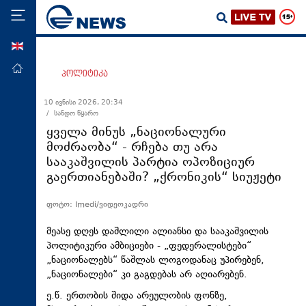
ENG
მთავარი
პოლიტიკა
პოლიტიკა
10 ივნისი 2026, 20:34
/ სანდო წყარო
ეკონომიკა
ყველა მინუს „ნაციონალური
მსოფლიო
მოძრაობა“ - რჩება თუ არა
სააკაშვილის პარტია ოპოზიციურ
ჯანდაცვა
გაერთიანებაში? „ქრონიკის“ სიუჟეტი
საზოგადოება
ფოტო: Imedi/ვიდეოკადრი
სამართალი
თავდაცვა
მეასე დღეს დაშლილი ალიანსი და სააკაშვილის
პოლიტიკური ამბიციები - „ფედერალისტები“
რეგიონი
„ნაციონალებს“ წაშლას ლოგოდანაც უპირებენ,
„ნაციონალები“ კი გაგდებას არ აღიარებენ.
კულტურა
ე.წ. ერთობის შიდა არეულობის ფონზე,
სპორტი