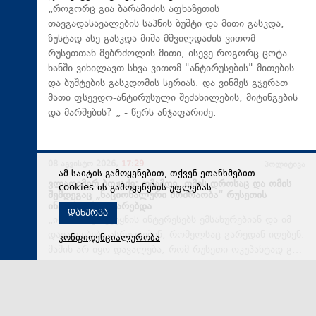
„როგორც გია ბარამიძის აფხაზეთის
თავგადასავალების საპნის ბუშტი და მითი გასკდა,
ზუსტად ასე გასკდა მიშა მშვილდაძის ვითომ
რუსეთთან მებრძოლის მითი, ისევე როგორც ცოტა
ხანში ვიხილავთ სხვა ვითომ "ანტირუსების" მითების
და ბუშტების გასკდომის სერიას. და ვინმეს გჯერათ
მათი ფსევდო-ანტირუსული შეძახილების, მიტინგების
და მარშების? „ - წერს ანჯაფარიძე.
08 აგვისტო 2026,
17:29
პოლიტიკა
ამ საიტის გამოყენებით, თქვენ ეთანხმებით
ვლადიმერ ბოჟაძე: ომამდე, ომის დროსაც და ომის
cookies-ის გამოყენების უფლებას.
შემდეგაც „ნაციონალური მოძრაობა“ რუსეთის
ინტერესებს ატარებდა
დახურვა
„ისინი სხვა ქვეყნის ინტერესებს ემსახურებიან და იმ
დავალებებს ასრულებენ, რომელსაც გარედან იღებენ.
კონფიდენციალურობა
მაშინ არ იყო დავალება, რომ რუსეთი ოკუპანტად გ…
08 აგვისტო 2026,
17:23
რეგიონი