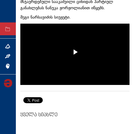
მსჯავრდებული სააკაშვილი ციხიდან პარტიულ
ტექნოლოგიები
განახლებას ნანუკა ჟორჟოლიანით იწყებს.
ტაბლოიდი
მეგი ნარსავიძის სიუჟეტი.
არქივი
თემა
ინტერვიუ
ინქვიზიცია
ყველა სიახლე