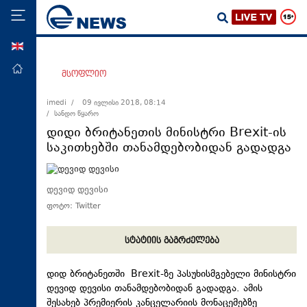
ENG
მთავარი
მსოფლიო
პოლიტიკა
imedi /
09 ივლისი 2018, 08:14
/ სანდო წყარო
ეკონომიკა
დიდი ბრიტანეთის მინისტრი Brexit-ის
მსოფლიო
საკითხებში თანამდებობიდან გადადგა
ჯანდაცვა
საზოგადოება
დევიდ დევისი
ფოტო: Twitter
სამართალი
თავდაცვა
სტატიის გაგრძელება
რეგიონი
დიდ ბრიტანეთში Brexit-ზე პასუხისმგებელი მინისტრი
კულტურა
დევიდ დევისი თანამდებობიდან გადადგა. ამის
სპორტი
შესახებ პრემიერის კანცელარიის მონაცემებზე