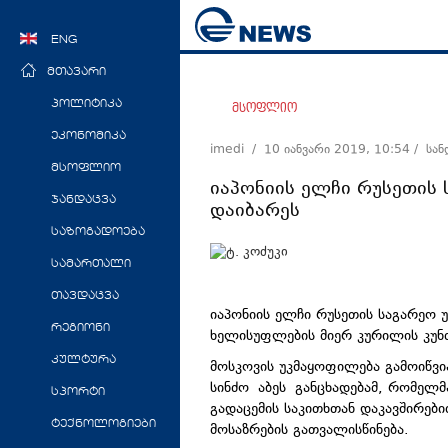
ENG
მთავარი
პოლიტიკა
მსოფლიო
ეკონომიკა
imedi /
10 იანვარი 2019, 10:54
/ სა
მსოფლიო
იაპონიის ელჩი რუსეთის 
ჯანდაცვა
დაიბარეს
საზოგადოება
სამართალი
თავდაცვა
იაპონიის ელჩი რუსეთის საგარეო უ
რეგიონი
ხელისუფლების მიერ კურილის კუნძ
კულტურა
მოსკოვის უკმაყოფილება გამოიწვია
სინძო
აბეს
განცხადებამ, რომელმა
სპორტი
გადაცემის საკითხთან დაკავშირებ
ტექნოლოგიები
მოსაზრების გათვალისწინება.