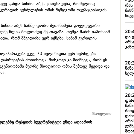
- პ
სევე გახდა სინძო
აბეს
განცხადება, რომელშიც
რას
 კურილის კუნძულების ომის შემდგომი ოკუპაციისთვის
მას
სიუჟ
 სინძო აბეს სამშვიდობო შეთანხმება ყოველგვარი
20:
ეშე წლის ბოლომდე შესთავაზა, თუმცა მაშინ იაპონიამ
და 
ხადა, რომ მშვიდობა ვერ იქნება, სანამ კურილის
არს
კან
ოლაპარაკება უკვე 70 წელიწადია ვერ ხერხდება.
 დაბრუნებას მოითხოვს. მოსკოვი კი მიიჩნევს, რომ ეს
20:
ადგენლობაში მეორე მსოფლიო ომის შემდეგ შევიდა და
წინ
ოა.
ხელ
20:
ფარ
მამა
როგ
მსოფლიო
დანა
არას
ულებზე რუსეთის სუვერენიტეტი უნდა აღიაროს
ეუბნ
მოი