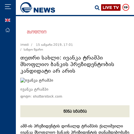
ENG
მთავარი
მსოფლიო
პოლიტიკა
imedi /
15 იანვარი 2019, 17:01
/ სანდო წყარო
ეკონომიკა
თეთრი სახლი: ივანკა ტრამპი
მსოფლიო
მსოფლიო ბანკის პრეზიდენტობის
კანდიდატი არ არის
ჯანდაცვა
საზოგადოება
ივანკა ტრამპი
სამართალი
ფოტო: shutterstock.com
თავდაცვა
რეგიონი
წინა სტატია
კულტურა
აშშ-ის პრეზიდენტის დონალდ ტრამპის ქალიშვილი
სპორტი
ივანკა მსოფლიო ბანკის პრეზიდენტის თანამდებობაზე