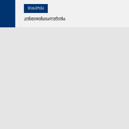
დახურვა
კონფიდენციალურობა
06 აგვისტო 2026,
17:05
ეკონომიკა
მარიამ ქვრივიშვილი: ანაკლიის პორტის ოპერირების
მოდელით გვექნება შესაძლებლობა, რომ ერთი
მხრივ, პორტი იყოს ქართული მფლობელობის და
მეორე მხრივ, მის ოპერირებაში უზრუნველვყოთ ჩვენი
არაერთი საერთაშორისო პარტნიორის ჩართულობა
„ქვეყნის სატრანსპორტო სექტორის განვითარების
კონტექსტში, რა თქმა უნდა, განსაკუთრებით
მნიშვნელოვანია ანაკლიის ღრმაწყლოვანი პორტის…