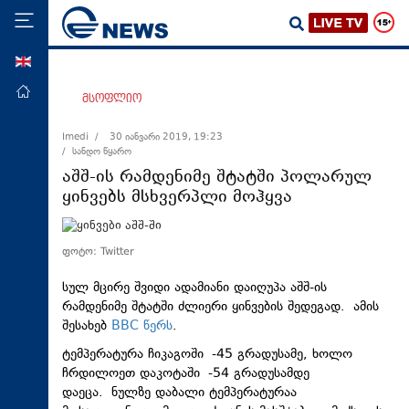
ENG
მთავარი
მსოფლიო
პოლიტიკა
Imedi /
30 იანვარი 2019, 19:23
/ სანდო წყარო
ეკონომიკა
აშშ-ის რამდენიმე შტატში პოლარულ
მსოფლიო
ყინვებს მსხვერპლი მოჰყვა
ჯანდაცვა
საზოგადოება
ფოტო: Twitter
სამართალი
სულ მცირე შვიდი ადამიანი დაიღუპა აშშ-ის
რამდენიმე შტატში ძლიერი ყინვების შედეგად. ამის
თავდაცვა
შესახებ
BBC წერს
.
რეგიონი
ტემპერატურა ჩიკაგოში -45 გრადუსამე, ხოლო
კულტურა
ჩრდილოეთ დაკოტაში -54 გრადუსამდე
დაეცა. ნულზე დაბალი ტემპერატურაა
სპორტი