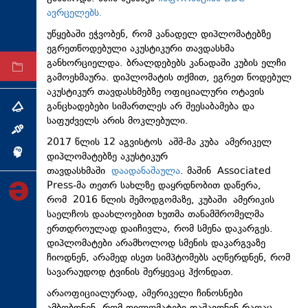
ავრცელებს.
ტექნოლოგიები
უწყებაში ეჭვობენ, რომ კანადელ დიპლომატებზე
ტაბლოიდი
ეგრეთწოდებული აკუსტიკური თავდასხმა
განხორციელდა. ბრალდებებს კანადაში კუბის ელჩი
არქივი
გამოეხმაურა. დიპლომატის თქმით, ეგრეთ წოდებულ
აკუსტიკურ თავდასხმებზე ოფიციალური ოტავის
განცხადებები სიმართლეს არ შეესაბამება და
თემა
საფუძველს არის მოკლებული.
ინტერვიუ
2017 წლის 12 აგვისტოს აშშ-მა კუბა ამერიკელ
ინქვიზიცია
დიპლომატებზე აკუსტიკურ
თავდასხმაში
დაადანაშაულა
. მაშინ Associated
Press-მა თეთრ სახლზე დაყრდნობით დაწერა,
რომ 2016 წლის შემოდგომაზე, კუბაში ამერიკის
საელჩოს დაახლოებით ხუთმა თანამშრომელმა
ერთდროულად დაიჩივლა, რომ სმენა დაკარგეს.
დიპლომატები არამხოლოდ სმენის დაკარგვაზე
ჩიოდნენ, არამედ ისეთ სიმპტომებს აღწერდნენ, რომ
სავარაუდოდ ტვინის შერყევაც ჰქონდათ.
არაოფიციალურად, ამერიკელი ჩინოსნები