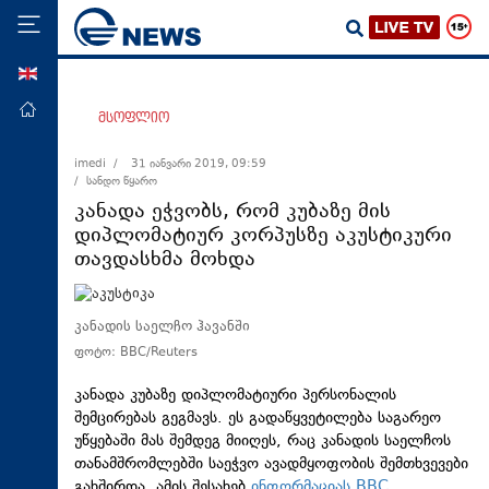
ENG
მთავარი
მსოფლიო
პოლიტიკა
imedi /
31 იანვარი 2019, 09:59
/ სანდო წყარო
ეკონომიკა
კანადა ეჭვობს, რომ კუბაზე მის
მსოფლიო
დიპლომატიურ კორპუსზე აკუსტიკური
თავდასხმა მოხდა
ჯანდაცვა
საზოგადოება
კანადის საელჩო ჰავანში
სამართალი
ფოტო: BBC/Reuters
თავდაცვა
კანადა კუბაზე დიპლომატიური პერსონალის
რეგიონი
შემცირებას გეგმავს. ეს გადაწყვეტილება საგარეო
კულტურა
უწყებაში მას შემდეგ მიიღეს, რაც კანადის საელჩოს
თანამშრომლებში საეჭვო ავადმყოფობის შემთხვევები
სპორტი
გახშირდა. ამის შესახებ
ინფორმაციას BBC