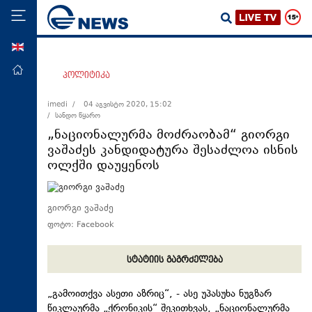
ENG
მთავარი
პოლიტიკა
პოლიტიკა
imedi /
04 აგვისტო 2020, 15:02
/ სანდო წყარო
ეკონომიკა
„ნაციონალურმა მოძრაობამ“ გიორგი
მსოფლიო
ვაშაძეს კანდიდატურა შესაძლოა ისნის
ოლქში დაუყენოს
ჯანდაცვა
საზოგადოება
გიორგი ვაშაძე
სამართალი
ფოტო: Facebook
თავდაცვა
რეგიონი
სტატიის გაგრძელება
კულტურა
„გამოითქვა ასეთი აზრიც“, - ასე უპასუხა ნუგზარ
სპორტი
წიკლაურმა „ქრონიკის“ შეკითხვას, „ნაციონალურმა