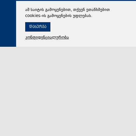
ამ საიტის გამოყენებით, თქვენ ეთანხმებით
cookies-ის გამოყენების უფლებას.
დახურვა
კონფიდენციალურობა
08 აგვისტო 2026,
00:30
საზოგადოება
რუსეთ-საქართველოს ომის დროს დაღუპულთა
ხსოვნის პატივსაცემად, აფხაზეთის მთავრობის
შენობაზე სახელმწიფო დროშა დაშვებულია
საქართველოს მთავრობის განკარგულებით,
აფხაზეთისა და ცხინვალის რეგიონების უკანონო
ოკუპაციის მიზნით რუსეთის ფედერაციის მიერ საქარ…