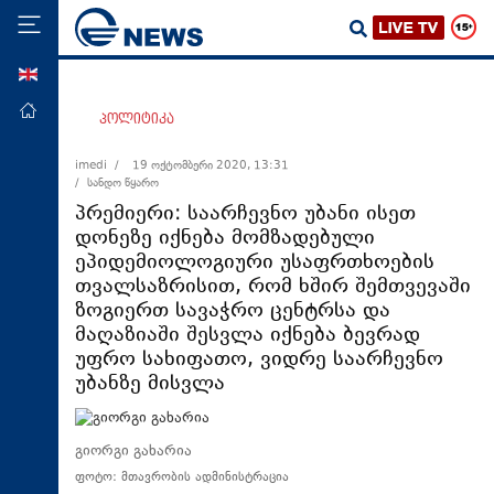
ENG
მთავარი
პოლიტიკა
პოლიტიკა
imedi /
19 ოქტომბერი 2020, 13:31
/ სანდო წყარო
ეკონომიკა
პრემიერი: საარჩევნო უბანი ისეთ
მსოფლიო
დონეზე იქნება მომზადებული
ეპიდემიოლოგიური უსაფრთხოების
ჯანდაცვა
თვალსაზრისით, რომ ხშირ შემთვევაში
საზოგადოება
ზოგიერთ სავაჭრო ცენტრსა და
მაღაზიაში შესვლა იქნება ბევრად
სამართალი
უფრო სახიფათო, ვიდრე საარჩევნო
თავდაცვა
უბანზე მისვლა
რეგიონი
კულტურა
გიორგი გახარია
ფოტო: მთავრობის ადმინისტრაცია
სპორტი