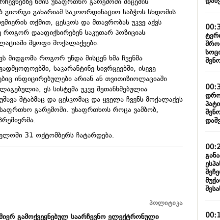
დაშ
ჩევნებზე ხმის უსაფრთხო გარემოში მიცემის
ებ გიორგი გახარიამ საკოორდინაციო საბჭოს სხდომის
ემიერის თქმით, ცესკოს და მთავრობას უკვე აქვს
00:
უ როგორ დააფიქსირებენ საკუთარ პოზიციას
ტერ
აციაში მყოფი მოქალაქეები.
შრო
სოც
ვს მიდგომა როგორ უნდა მისცენ ხმა ჩვენმა
შენ
ავადმყოფოებში,
საკარანტინე
სივრცეებში, ისევე
ბიც ინფიცირებულები არიან ან
თვითიზიოლაციაში
00:
ალაგებულია, ეს სისტემა უკვე შეთანხმებულია
დრო
მუშავა
შტაბმაც
და
ცესკომაც
და ყველა ჩვენს მოქალაქეს
პატ
 უსაფრთხო გარემოში.
უსაფრთხოს
როცა ვამბობ,
შენ
პრემიერმა.
დაშ
ველოში 31 ოქტომბერს ჩატარდება.
00:
გან
ესპ
შეჩ
მუქა
შესა
პოლიტიკა
00:
 მიერ გამოქვეყნებულ საარჩევნო ელექტრონული