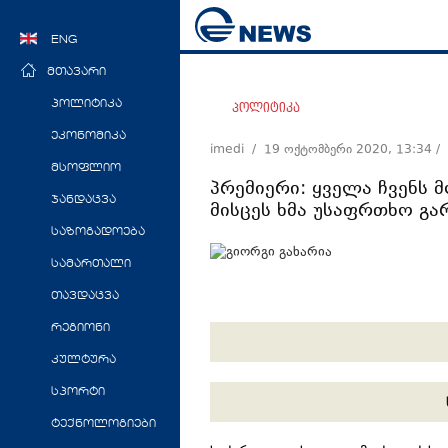
ENG
მთავარი
პოლიტიკა
პოლიტიკა
ეკონომიკა
imedi /
19 ოქტომბერი 2020, 13:34
/
მსოფლიო
პრემიერი: ყველა ჩვენს 
ჯანდაცვა
მისცეს ხმა უსაფრთხო გა
საზოგადოება
სამართალი
თავდაცვა
რეგიონი
კულტურა
სპორტი
ტექნოლოგიები