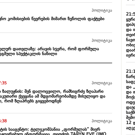
პოლიტიკა
21:
ვნო კომისიების წევრების მიმართ ზეწოლის ფაქტები
ყური
დიპ
და 
თეი
ნავ
პოლიტიკა
ობიე
ალელურ დათვლაზე: არავის სჯერა, რომ ფორმულა
დაარ
ადგმული სპექტაკლის ნაწილი
იერი
21:
წარ
საფ
7:35
პოლიტიკა
და 
ი ზალუჟნის: შენ დალოცვილო, რამსიგრძე ზღაპარი
და 
საკუთარი ქვეყანა ამ მდგომარეობამდე მისულიყო და
მოქ
ი, რომ ზღაპრებს გიყვებოდნენ
ოდე
დაუ
საქ
შემ
4:38
პოლიტიკა
12 
აღკ
ტის სააგენტო: ტელეკომპანია „ფორმულას” მიერ
 გაჟღერებულ ინფორმაცია, თითქოს TARYN EVE (IMO