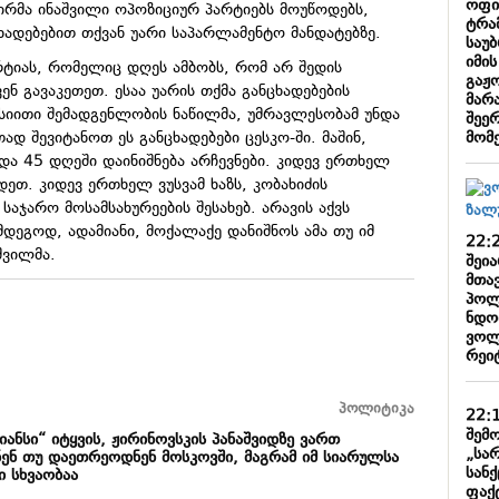
ოფი
რმა ინაშვილი ოპოზიციურ პარტიებს მოუწოდებს,
ტრა
ხადებებით თქვან უარი საპარლამენტო მანდატებზე.
საუ
იმი
ტიას, რომელიც დღეს ამბობს, რომ არ შედის
გაჟ
ენ გავაკეთეთ. ესაა უარის თქმა განცხადებების
მარა
სიითი შემადგენლობის ნაწილმა, უმრავლესობამ უნდა
შეე
მომ
თად შევიტანოთ ეს განცხადებები
ცესკო-ში
. მაშინ,
და 45 დღეში დაინიშნება არჩევნები. კიდევ ერთხელ
დეთ. კიდევ ერთხელ ვუსვამ ხაზს, კობახიძის
საჯარო მოსამსახურეების შესახებ. არავის აქვს
მდეგოდ, ადამიანი, მოქალაქე დანიშნოს ამა თუ იმ
22:
შვილმა.
შეი
მთა
პოლ
ნდობ
ვოლ
რეიტ
პოლიტიკა
22:
შემო
ნსი“ იტყვის, ჟირინოვსკის პანაშვიდზე ვართ
„სა
ენ თუ დაეთრეოდნენ მოსკოვში, მაგრამ იმ სიარულსა
სან
ი სხვაობაა
ფაქ