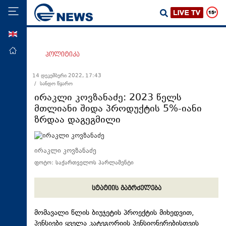
ENG
მთავარი
პოლიტიკა
პოლიტიკა
14 დეკემბერი 2022, 17:43
/ სანდო წყარო
ეკონომიკა
ირაკლი კოვზანაძე: 2023 წელს
მსოფლიო
მთლიანი შიდა პროდუქტის 5%-იანი
ზრდაა დაგეგმილი
ჯანდაცვა
საზოგადოება
ირაკლი კოვზანაძე
სამართალი
ფოტო: საქართველოს პარლამენტი
თავდაცვა
რეგიონი
სტატიის გაგრძელება
კულტურა
მომავალი წლის ბიუჯეტის პროექტის მიხედვით,
სპორტი
პენსიები ყველა კატეგორიის პენსიონერებისთვის