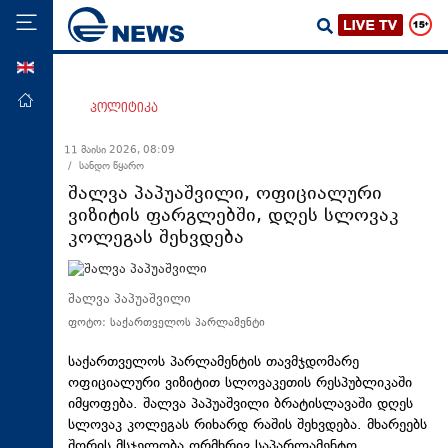
ENG
მთავარი
პოლიტიკა
პოლიტიკა
11 მაისი 2026, 08:09
/ სანდო წყარო
ეკონომიკა
შალვა პაპუაშვილი, ოფიციალური
მსოფლიო
ვიზიტის ფარგლებში, დღეს სლოვაკ
კოლეგას შეხვდება
ჯანდაცვა
საზოგადოება
შალვა პაპუაშვილი
სამართალი
ფოტო: საქართველოს პარლამენტი
თავდაცვა
საქართველოს პარლამენტის თავმჯდომარე
რეგიონი
ოფიციალური ვიზიტით სლოვაკეთის რესპუბლიკაში
კულტურა
იმყოფება. შალვა პაპუაშვილი ბრატისლავაში დღეს
სლოვაკ კოლეგას რიხარდ რაშის შეხვდება. მხარეებს
სპორტი
შორის მსჯელობა ორმხრივ საპარლამენტო