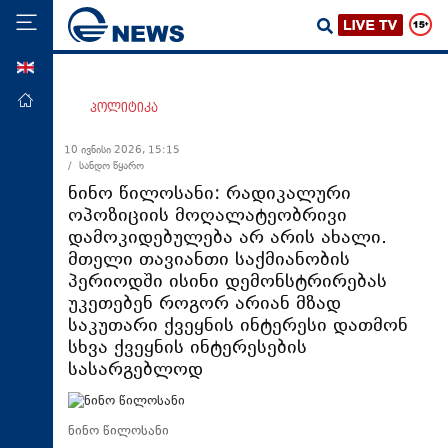
ENG
მთავარი
პოლიტიკა
პოლიტიკა
10 ივნისი 2026, 15:15
/ სანდო წყარო
ეკონომიკა
ნინო წილოსანი: რადიკალური
მსოფლიო
ოპოზიციის მოღალატეობრივი
დამოკიდებულება არ არის ახალი.
ჯანდაცვა
მთელი თავიანთი საქმიანობის
საზოგადოება
პერიოდში ისინი დემონსტრირებას
უკეთებენ როგორ არიან მზად
სამართალი
საკუთარი ქვეყნის ინტერესი დათმონ
თავდაცვა
სხვა ქვეყნის ინტერესების
სასარგებლოდ
რეგიონი
კულტურა
ნინო წილოსანი
სპორტი