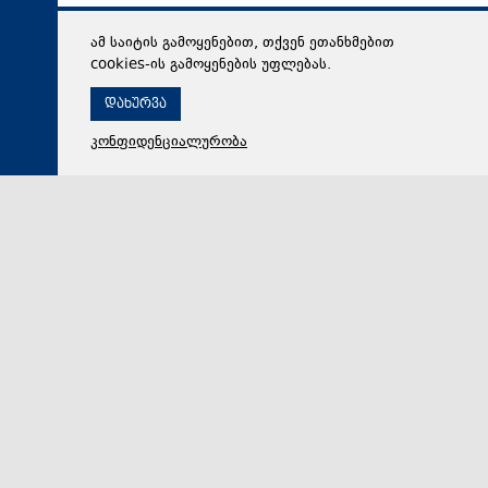
ამ საიტის გამოყენებით, თქვენ ეთანხმებით
cookies-ის გამოყენების უფლებას.
დახურვა
კონფიდენციალურობა
05 აგვისტო 2026,
21:50
საზოგადოება
საქართველოს სახელმწიფო ელექტროსისტემა:
ელექტროენერგიის მიწოდება ნაწილობრივ უკვე
აღდგენილია. უახლოეს დროში კი ელექტროენერგიის
მიწოდება მთელი ქვეყნის მასშტაბით აღდგება
„24–25 ივლისს ქვეყანაში მომხდარი სასისტემო
ავარიების შემდეგ, „ენგურჰესზე“ მიმდინარეობდა
გარკვეული სამუშაოები, კერძოდ, სადგურის შესაბამ…