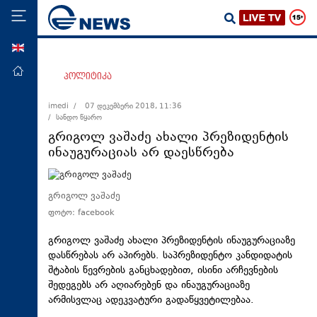
ENG
მთავარი
პოლიტიკა
პოლიტიკა
imedi /
07 დეკემბერი 2018, 11:36
/ სანდო წყარო
ეკონომიკა
გრიგოლ ვაშაძე ახალი პრეზიდენტის
მსოფლიო
ინაუგურაციას არ დაესწრება
ჯანდაცვა
საზოგადოება
გრიგოლ ვაშაძე
ფოტო: facebook
სამართალი
თავდაცვა
გრიგოლ ვაშაძე ახალი პრეზიდენტის ინაუგურაციაზე
დასწრებას არ აპირებს. საპრეზიდენტო კანდიდატის
რეგიონი
შტაბის წევრების განცხადებით, ისინი არჩევნების
შედეგებს არ აღიარებენ და ინაუგურაციაზე
კულტურა
არმისვლაც ადეკვატური გადაწყვეტილებაა.
სპორტი