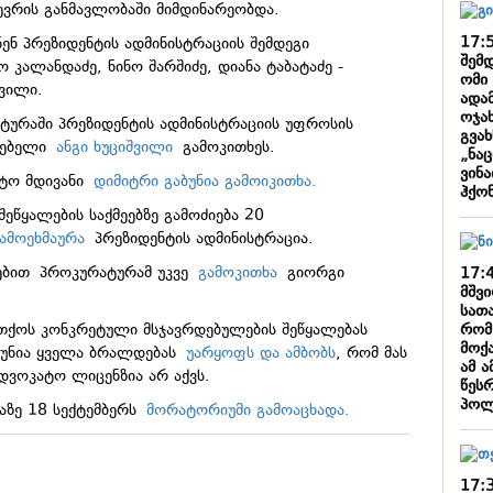
ხევრის განმავლობაში მიმდინარეობდა.
17:
ენ პრეზიდენტის ადმინისტრაციის შემდეგი
შემ
 კალანდაძე, ნინო შარშიძე, დიანა ტაბატაძე -
ომი
შვილი.
ადა
ოჯახ
ატურაში პრეზიდენტის ადმინისტრაციის უფროსის
გვახ
ლებელი
ანგი ხუციშვილი
გამოკითხეს.
„ნა
ვინ
ნტო მდივანი
დიმიტრი გაბუნია გამოიკითხა.
ჰქო
ეწყალების საქმეებზე გამოძიება 20
ამოეხმაურა
პრეზიდენტის ადმინისტრაცია.
რებით პროკურატურამ უკვე
გამოკითხა
გიორგი
17:
მშვ
ა.
სათ
რომ
ითქოს კონკრეტული მსჯავრდებულების შეწყალებას
მოქ
ბუნია ყველა ბრალდებას
უარყოფს და ამბობს
, რომ მას
ამ 
ადვოკატო ლიცენზია არ აქვს.
წეს
პოლ
ბაზე 18 სექტემბერს
მორატორიუმი გამოაცხადა.
17: