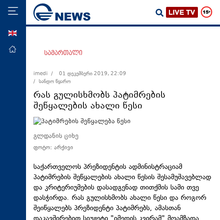
ENG
მთავარი
სამართალი
პოლიტიკა
imedi /
01 დეკემბერი 2019, 22:09
/ სანდო წყარო
ეკონომიკა
რას გულისხმობს პატიმრების
მსოფლიო
შეწყალების ახალი წესი
ჯანდაცვა
საზოგადოება
გლდანის ციხე
ფოტო: არქივი
სამართალი
თავდაცვა
საქართველოს პრეზიდენტის ადმინისტრაციამ
პატიმრების შეწყალების ახალი წესის შესამუშავებლად
რეგიონი
და კრიტერიუმების დასადგენად თითქმის სამი თვე
დასჭირდა. რას გულისხმობს ახალი წესი და როგორ
კულტურა
შეიწყალებს პრეზიდენტი პატიმრებს, ამასთან
სპორტი
დაკავშირებით სიუჟეტი "იმედის კვირამ" მოამზადა.