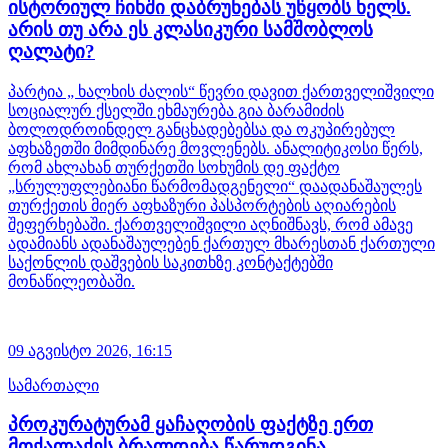
ისტორიულ ჩიხში დაბრუნებას უწყობს ხელს.
არის თუ არა ეს კლასიკური სამშობლოს
ღალატი?
პარტია „ ხალხის ძალის“ წევრი დავით ქართველიშვილი
სოციალურ ქსელში ეხმაურება გია ბარამიძის
ბოლოდროინდელ განცხადებებსა და ოკუპირებულ
აფხაზეთში მიმდინარე მოვლენებს. ანალიტიკოსი წერს,
რომ ახლახან თურქეთში სოხუმის დე ფაქტო
„სრულუფლებიანი წარმომადგენელი“ დაადანაშაულეს
თურქეთის მიერ აფხაზური პასპორტების აღიარების
შეფერხებაში. ქართველიშვილი აღნიშნავს, რომ ამავე
ადამიანს ადანაშაულებენ ქართულ მხარესთან ქართული
საქონლის დაშვების საკითხზე კონტაქტებში
მონაწილეობაში.
09 აგვისტო 2026,
16:15
სამართალი
პროკურატურამ ყაჩაღობის ფაქტზე ერთ
მოქალაქეს ბრალდება წარუდგინა