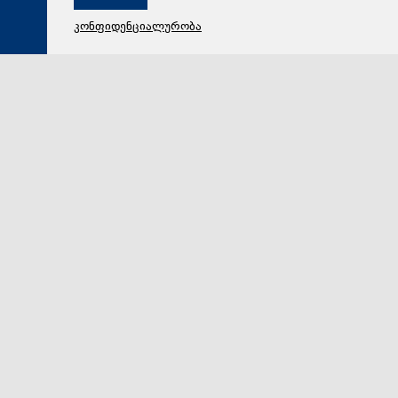
კონფიდენციალურობა
08 აგვისტო 2026,
13:47
პოლიტიკა
თეა ახვლედიანმა 2008 წელს რუსეთ-საქართველოს
ომის დროს გმირულად დაღუპული სამხედროების
ხსოვნას მუხათგვერდის ძმათა სასაფლაოზე პატივი
მიაგო
სახელმწიფო მინისტრმა თეა ახვლედიანმა
საქართველოს პრეზიდენტ მიხეილ ყაველაშვილთან,
პრემიერ-მინისტრ ირაკლი კობახიძესთან, პარლამენ…