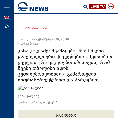
ENG
მთავარი
საზოგადოება
პოლიტიკა
imedi /
29 ოქტომბერი 2020, 21:40
/ სანდო წყარო
ეკონომიკა
კახა კალაძე: მეამაყება, რომ ჩვენი
მსოფლიო
ყოველდღიური ქმედებებით, მუშაობით
ყველაფერს ვაკეთებთ იმისთვის, რომ
ჯანდაცვა
ჩვენი თბილისი იყოს
საზოგადოება
კეთილმოწყობილი, გამართული
ინფრასტრუქტურით და პარკებით
სამართალი
თავდაცვა
კახა კალაძე
რეგიონი
ფოტო: „ქართული ოცნება“
კულტურა
სპორტი
წინა სტატია