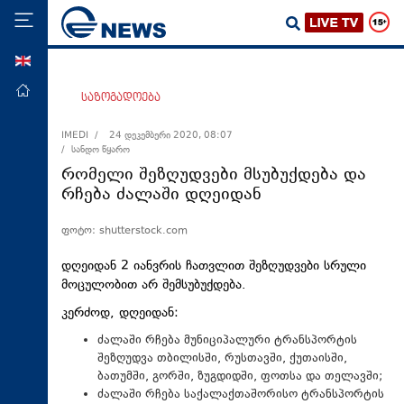
ENG
მთავარი
საზოგადოება
პოლიტიკა
IMEDI /
24 დეკემბერი 2020, 08:07
/ სანდო წყარო
ეკონომიკა
რომელი შეზღუდვები მსუბუქდება და
მსოფლიო
რჩება ძალაში დღეიდან
ჯანდაცვა
ფოტო: shutterstock.com
საზოგადოება
დღეიდან 2 იანვრის ჩათვლით შეზღუდვები სრული
სამართალი
მოცულობით არ შემსუბუქდება.
თავდაცვა
კერძოდ, დღეიდან:
რეგიონი
ძალაში რჩება მუნიციპალური ტრანსპორტის
შეზღუდვა თბილისში, რუსთავში, ქუთაისში,
კულტურა
ბათუმში, გორში, ზუგდიდში, ფოთსა და თელავში;
სპორტი
ძალაში რჩება საქალაქთაშორისო ტრანსპორტის