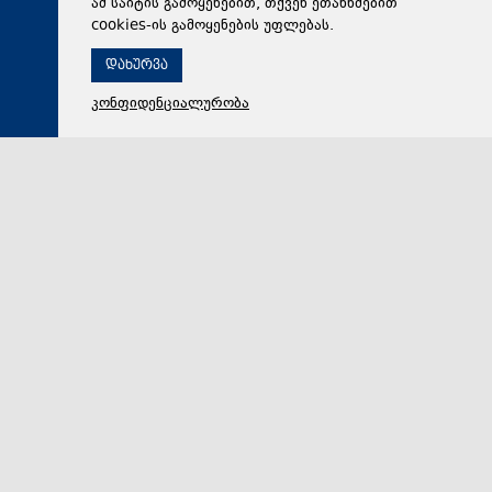
ამ საიტის გამოყენებით, თქვენ ეთანხმებით
cookies-ის გამოყენების უფლებას.
დახურვა
კონფიდენციალურობა
08 აგვისტო 2026,
13:32
რეგიონი
დავით კოდუა: ომში მონაწილე თითოეული ადამიანის
თავდადება, სიმამაცე და სამშობლოსადმი
ერთგულება ჩვენი ეროვნული მეხსიერების
განუყოფელი ნაწილია
ზუგდიდის მერმა დავით კოდუამ 2008 წლის აგვისტოს
ომში დაღუპული კაპრალის, ბადრი ბერანძის
შვილთან საბა ბერანძესთან და საკრებულოს თავმჯ…