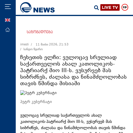
ENG
მთავარი
საზოგადოება
პოლიტიკა
imedi /
11 მაისი 2026, 21:53
/ სანდო წყარო
ეკონომიკა
ჩეხეთის ელჩი: ვულოცავ სრულიად
მსოფლიო
საქართველოს ახალ კათოლიკოს-
პატრიარქ შიო III-ს. ვუსურვებ მას
ჯანდაცვა
სიბრძნეს, ძალასა და წინამძღოლობას
საზოგადოება
თავის წმინდა მისიაში
სამართალი
თავდაცვა
პეტრ კუბერნატი
რეგიონი
ვულოცავ სრულიად საქართველოს ახალ
კულტურა
კათოლიკოს-პატრიარქ შიო III-ს, ვუსურვებ მას
სიბრძნეს, ძალასა და წინამძღოლობას თავის წმინდა
სპორტი