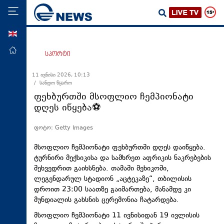
ENG
მთავარი
სპორტი
პოლიტიკა
11 ივნისი 2026, 10:13
/ სანდო წყარო
ეკონომიკა
ფეხბურთში მსოფლიო ჩემპიონატი
მსოფლიო
დღეს იწყება⚽
ჯანდაცვა
ფოტო: Getty Images
საზოგადოება
მსოფლიო ჩემპიონატი ფეხბურთში დღეს დაიწყება.
სამართალი
ტურნირი მექსიკისა და სამხრეთ აფრიკის ნაკრებების
შეხვედრით გაიხსნება. თამაში მეხიკოში,
თავდაცვა
ლეგენდარულ სტადიონ „აცტეკაზე“, თბილისის
რეგიონი
დროით 23:00 საათზე გაიმართება, მანამდე კი
მუნდიალის გახსნის ცერემონია ჩატარდება.
კულტურა
მსოფლიო ჩემპიონატი 11 ივნისიდან 19 ივლისის
სპორტი