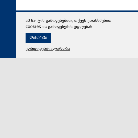
ამ საიტის გამოყენებით, თქვენ ეთანხმებით
cookies-ის გამოყენების უფლებას.
დახურვა
კონფიდენციალურობა
09 აგვისტო 2026,
11:12
საზოგადოება
შეკვეთილში ახალი კონცეპტუალური სივრცე -
„ჰეკატეს ბაღი“ გაიხსნა
„ჰეკატეს ბაღი“ - ახალი კონცეპტუალური სივრცე -
ბაღს, გასტრონომიას, მცენარეთა კულტურასა და
დიზაინს აერთიანებს. შეკვეთილში, მუსიკოსთა პარკ…