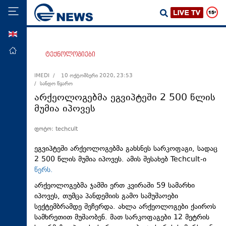
ENG
მთავარი
ტექნოლოგიები
პოლიტიკა
IMEDI /
10 ოქტომბერი 2020, 23:53
/ სანდო წყარო
ეკონომიკა
არქეოლოგებმა ეგვიპტეში 2 500 წლის
მსოფლიო
მუმია იპოვეს
ჯანდაცვა
ფოტო: techcult
საზოგადოება
ეგვიპტეში არქეოლოგებმა გახსნეს სარკოფაგი, სადაც
სამართალი
2 500 წლის მუმია იპოვეს. ამის შესახებ
Techcult-ი
წერს.
თავდაცვა
არქეოლოგებმა ჯამში ერთ კვირაში 59 სამარხი
რეგიონი
იპოვეს, თუმცა პანდემიის გამო სამუშაოები
კულტურა
სექტემბრამდე შეჩერდა. ახლა არქეოლოგები ქაიროს
სამხრეთით მუშაობენ. მათ სარკოფაგები 12 მეტრის
სპორტი