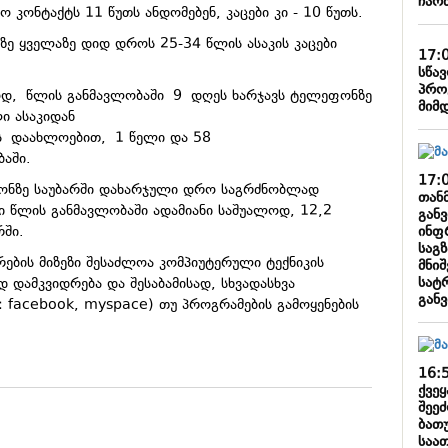
ჩარ
კონტაქტს 11 წუთს ანდომებენ, კაცები კი - 10 წუთს.
ზე ყველაზე დიდ დროს 25-34 წლის ასაკის კაცები
17:
სწა
პრო
ლოდ, წლის განმავლობაში 9 დღეს ხარჯავს ტელეფონზე
მიმ
ი ასაკიდან
 დაახლოებით, 1 წელი და 58
აში.
17:
ონზე საუბარში დახარჯული დრო საგრძნობლად
თან
თი წლის განმავლობაში ადამიანი საშუალოდ, 12,2
განვ
ინფ
რში.
საგ
ების მიზეზი შესაძლოა კომპიუტერული ტექნიკის
მნიშ
სატ
დამკვიდრება და შესაბამისად, სხვადასხვა
გან
.: facebook, myspace) თუ პროგრამების გამოყენების
16:
ქვე
შეე
ბათ
საათ