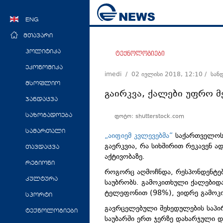
ENG
მთავარი
პოლიტიკა
ტექნოლოგიები
ეკონომიკა
imedi /
02 ივლისი 2018, 12:10
/ სან
მსოფლიო
გაირკვა, ქალები უფრო მ
ჯანდაცვა
ფოტო: shutterstock.com
საზოგადოება
სამართალი
„აიფიემ კვლევებმა“
საქართველოს 
გაერკვია, რა სიხშირით რეკავენ ა
თავდაცვა
აქტივობაზე.
რეგიონი
როგორც აღმოჩნდა, რესპონდენტე
კულტურა
საუბრობს. გამოკითხული ქალებიდ
ტელეფონით (98%), ვიდრე გამოკი
სპორტი
გავრცელებული შეხედულების საპი
ტექნოლოგიები
საუბარში ერთ ჯერზე დახარჯული დ