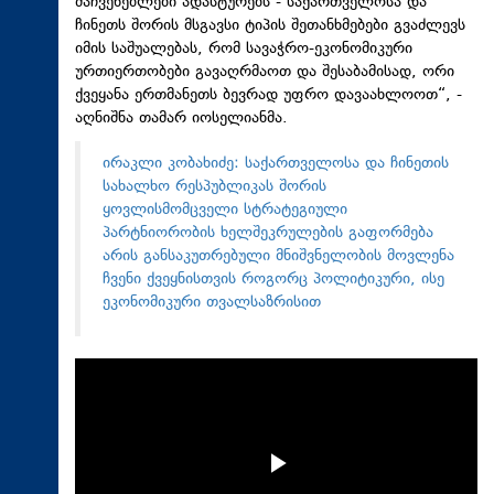
მაჩვენებლები ადასტურებს - საქართველოსა და
ჩინეთს შორის მსგავსი ტიპის შეთანხმებები გვაძლევს
იმის საშუალებას, რომ სავაჭრო-ეკონომიკური
ურთიერთობები გავაღრმაოთ და შესაბამისად, ორი
ქვეყანა ერთმანეთს ბევრად უფრო დავაახლოოთ“, -
აღნიშნა თამარ იოსელიანმა.
ირაკლი კობახიძე: საქართველოსა და ჩინეთის
სახალხო რესპუბლიკას შორის
ყოვლისმომცველი სტრატეგიული
პარტნიორობის ხელშეკრულების გაფორმება
არის განსაკუთრებული მნიშვნელობის მოვლენა
ჩვენი ქვეყნისთვის როგორც პოლიტიკური, ისე
ეკონომიკური თვალსაზრისით