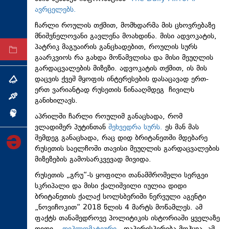
ავრცელებს.
ტექნოლოგიები
ჩარლი როულის თქმით, მომხდარმა მის ცხოვრებაზე
ტაბლოიდი
მნიშვნელოვანი გავლენა მოახდინა. მისი ადვოკატის,
პატრიკ მაგუაირის განცხადებით, როულის სურს
არქივი
გაარკვიოს რა გახდა მოწამვლისა და მისი მეუღლის
გარდაცვალების მიზეზი. ადვოკატის თქმით, ის მის
დაცვის ქვეშ მყოფის ინტერესების დასაცავად ერთ-
თემა
ერთ ვარიანტად რუსეთის წინააღმდეგ ჩივილს
ინტერვიუ
განიხილავს.
ინქვიზიცია
აპრილში ჩარლი როულიმ განაცხადა, რომ
ვლადიმერ პუტინთან
შეხვედრა სურს.
ეს მან მას
შემდეგ განაცხადა, რაც დიდ ბრიტანეთში მდებარე
რუსეთის საელჩოში თავისი მეუღლის გარდაცვალების
მიზეზების გამოსარკვევად მივიდა.
რუსეთის „გრუ“-ს ყოფილი თანამშრომელი სერგეი
სკრიპალი და მისი ქალიშვილი იულია დიდი
ბრიტანეთის ქალაქ სოლსბერიში ნერვული აგენტი
„ნოვიჩოკით“ 2018 წლის 4 მარტს მოწამლეს. ამ
ფაქტს თანამედროვე პოლიტიკის ისტორიაში ყველაზე