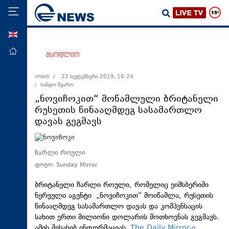
ENG
მთავარი
მსოფლიო
პოლიტიკა
imedi /
22 სექტემბერი 2019, 16:24
/ სანდო წყარო
ეკონომიკა
„ნოვიჩოკით“ მოწამლული ბრიტანელი
მსოფლიო
რუსეთის წინააღმდეგ სასამართლო
დავას გეგმავს
ჯანდაცვა
საზოგადოება
ჩარლი როული
სამართალი
ფოტო: Sunday Mirror
თავდაცვა
ბრიტანელი ჩარლი როული, რომელიც ეიმსბერიში
რეგიონი
ნერვული აგენტი „ნოვიჩოკით“ მოიწამლა, რუსეთის
კულტურა
წინააღმდეგ სასამართლო დავას და კომპენსაცის
სახით ერთი მილიონი დოლარის მოთხოვნას გეგმავს.
სპორტი
ამის შესახებ ინფორმაციას
The Daily Mirror-ი