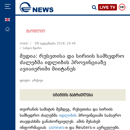
ENG
მთავარი
მსოფლიო
პოლიტიკა
imedi /
08 სექტემბერი 2018, 19:46
/ სანდო წყარო
ეკონომიკა
მედია: რუსეთისა და სირიის სამხედრო
მსოფლიო
ძალებმა იდლიბის პროვინციაზე
ავიაიერიში მიიტანეს
ჯანდაცვა
საზოგადოება
ფოტო: არქივი
სამართალი
სტატიის გაგრძელება
თავდაცვა
რეგიონი
თეირანის სამიტის შემდეგ, რუსეთისა და სირიის
სამხედრო ძალებმა
იდლიბის
პროვინციაში საჰაერო
კულტურა
თავდასხმა განახორციელეს. ამის შესახებ
სპორტი
ინფორმაციას
usnews
-ი და Reuters-ი ავრცელებს.