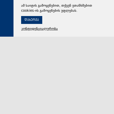
ამ საიტის გამოყენებით, თქვენ ეთანხმებით
cookies-ის გამოყენების უფლებას.
დახურვა
კონფიდენციალურობა
05 აგვისტო 2026,
20:46
სამართალი
ფიქტიური კონტრაქტი ბინადრობის მოწმობის
სანაცვლოდ - სუს-ის ანტიკორუფციულმა სააგენტომ
თაღლითობის საქმე გახსნა. „ქრონიკის“ სიუჟეტი
სახელმწიფო უსაფრთხოების სამსახურის
ანტიკორუფციულმა სააგენტომ ორი ადამიანი
დააკავა, მათ შორის საფეხბურთო კლუბ „გარდაბნი…