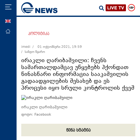
ENG
მთავარი
პოლიტიკა
პოლიტიკა
imedi /
01 ოქტომბერი 2021, 19:59
/ სანდო წყარო
ეკონომიკა
ირაკლი ღარიბაშვილი: ჩვენს
მსოფლიო
სამართალდამცავ უწყებებს ჰქონდათ
წინასწარი ინფორმაცია სააკაშვილის
ჯანდაცვა
გადაადგილების შესახებ და ეს
საზოგადოება
პროცესი იყო სრული კონტროლის ქვეშ
სამართალი
თავდაცვა
ირაკლი ღარიბაშვილი
ფოტო: Facebook
რეგიონი
კულტურა
წინა სტატია
სპორტი