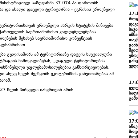
დმინისტრაციულ საზღვარში 37 074 ჰა ფართობს
ება და ახალი დაცული ტერიტორია - ეგრისის ეროვნული
17:
როგო
დაკ
ტერიტორიისთვის ეროვნული პარკის სტატუსის მინიჭება
საჯა
აქართველოს საერთაშორისო ვალდებულებების
იმნ
ოვნების შესახებ საერთაშორისო კონვენციის
თავზ
ალსაზრისით.
გაი
შვი
ჭება გულისხმობს ამ ტერიტორიაზე დაცვის სპეციალური
ემო
გან
ისტრაციის ჩამოყალიბებას, „დაცული ტერიტორიების
ვეღ
ალისწინებული უფლებამოსილებების განხორციელებას,
ლი ასევე ხელს შეუწყობს ეკოტურიზმის განვითარებას ამ
ბაიამ.
17:
ყვე
27 წლის პირველი იანვრიდან არის
საფ
გამ
17:
ანა
მოდ
რომ