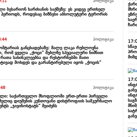
9:11
პოლიტიკა
ქარ
მხრი
ი ბესარიონ ხარძიანის საქმეზე: ეს კიდევ ერთხელ
მე პერიოდს, როდესაც ბიზნესი აბსოლუტური ტერორის
უზრ
საე
ჩარ
3:44
პოლიტიკა
17:
სწა
ხოშტარიას განცხადებაზე: მალე ლაკა რუბლოვნა
პრო
თ, რომ ყველა „ქოცი“ შუბლზე სპეციალური ნიშნით
მიმ
 რათა სახინკლეებსა და რესტორნებში მათი
რტივად მოხდეს და გარანტირებული იყოს „ქოცის“
17:
ინფ
:48
პოლიტიკა
განვ
ინფ
ილი: საქართველო მსოფლიოში ერთ-ერთი პირველი
საგ
რომელიც დიუშენის კუნთოვანი დისტროფიის სამკურნალო
მნიშ
ენტს „ჯივინოსტატს“ შეიძენს
სატ
გან