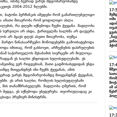
შნა, იმაზე ბევრად უარეს მდგომარეობამდე
ააკეთეს 2004-2012 წლებში.
17:
შემ
თ, ბატონი ჰერჩინკის იმედები რომ გამართლებულიყო
ომი
და ამათი მთავრობა რომ ყოფილიყო ახლა
ადა
ლების, რა დღეში იქნებოდა ჩვენი ქვეყანა. მადლობა
ოჯახ
ეს სურვილი არ ახდა, ქართველმა ხალხმა არ დაუჯერა
გვახ
„ნა
ოს არ ჰყავს დღეს ასეთი მთავრობა, თუმცა
ვინ
ა მარტო წინასაარჩევნო მოწოდებებში გამოიხატებოდა
ჰქო
ბოდა იმითაც, რომ გახსოვთ, არჩევნების დასრულების
ანამ საქართველოს შესაბამის სივრცეში არ მიულოცა
, რადგან ეს ხალხი უნდოდათ ხელისუფლებაში. ეს
ანეთშიც ვერ რიგდებიან, მათი გადმოსახედიდან უნდა
17:
მშვ
დე მიიყვანდნენ ინი ჩვენს ქვეყანას, ამის
სათ
ბევრად უარეს მდგომარეობამდე მიიყვანდნენ ქვეყანას,
რომ
ებში. ეს არის ხალხი, რომლის ხელისუფლებაში
მოქ
ს, მის თანამზრახველებს. მადლობა ღმერთს, რომ
ამ 
წეს
 შედგა, ეს იქნებოდა უბედურება. თეორიულადაც კი
პოლ
აცხადა პრემიერ-მინისტრმა.
17: