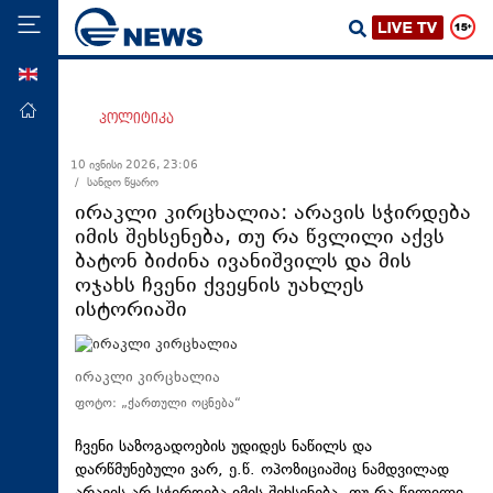
ENG
მთავარი
პოლიტიკა
პოლიტიკა
10 ივნისი 2026, 23:06
/ სანდო წყარო
ეკონომიკა
ირაკლი კირცხალია: არავის სჭირდება
მსოფლიო
იმის შეხსენება, თუ რა წვლილი აქვს
ბატონ ბიძინა ივანიშვილს და მის
ჯანდაცვა
ოჯახს ჩვენი ქვეყნის უახლეს
საზოგადოება
ისტორიაში
სამართალი
თავდაცვა
ირაკლი კირცხალია
ფოტო: „ქართული ოცნება“
რეგიონი
კულტურა
ჩვენი საზოგადოების უდიდეს ნაწილს და
დარწმუნებული ვარ, ე.წ. ოპოზიციაშიც ნამდვილად
სპორტი