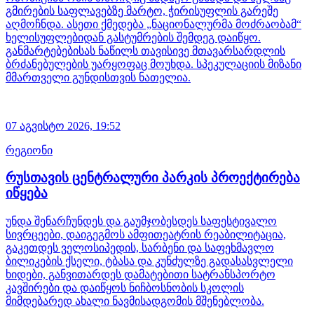
გმირების საფლავებზე მარტო, ჭირისუფლის გარეშე
აღმოჩნდა. ასეთი ქმედება „ნაციონალურმა მოძრაობამ“
ხელისუფლებიდან გასტუმრების შემდეგ დაიწყო.
განმარტებებისას ნაწილს თავისივე მთავარსარდლის
ბრძანებულების უარყოფაც მოუხდა. სპეკულაციის მიზანი
მმართველი გუნდისთვის ნათელია.
07 აგვისტო 2026,
19:52
რეგიონი
რუსთავის ცენტრალური პარკის პროექტირება
იწყება
უნდა შენარჩუნდეს და გაუმჯობესდეს საფესტივალო
სივრცეები, დაიგეგმოს ამფითეატრის რეაბილიტაცია,
გაკეთდეს ველოსიპედის, სარბენი და საფეხმავლო
ბილიკების ქსელი, ტბასა და კუნძულზე გადასასვლელი
ხიდები, განვითარდეს დამატებითი სატრანსპორტო
კავშირები და დაიწყოს ნიჩბოსნობის სკოლის
მიმდებარედ ახალი ნავმისადგომის მშენებლობა.