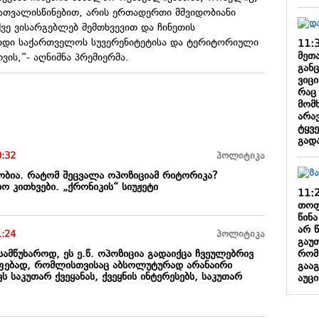
ათვალისწინებით, არის ერთადერთი მშვიდობიანი
ე ვისარგებლებ შემთხვევით და ჩინეთის
ხდი საქართველოს სუვერენიტეტისა და ტერიტორიული
11:
მეთ
ის,“- აღნიშნა პრემიერმა.
გან
ვიც
რაც
მომ
არა
ტყვე
გად
0:32
პოლიტიკა
ბია. რატომ შეცვალა ოპოზიციამ რიტორიკა?
ხო კითხვები. „ქრონიკის“ სიუჟეტი
11:
თოფ
წინ
არ 
1:24
პოლიტიკა
გაუთ
რომ
სამწუხაროდ, ეს ე.წ. ოპოზიცია გადაიქცა ჩვეულებრივ
ფებად, რომლისთვისაც აბსოლუტურად არანაირი
გაა
ს საკუთარ ქვეყანას, ქვეყნის ინტერესებს, საკუთარ
აუც