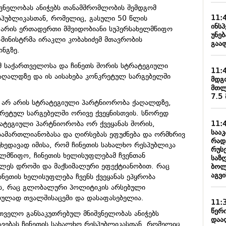
ვნელობას ანიჭებს თანამშრომლობის შემდგომ
11:
სპუბლიკასთან, რომელიც, გასული 50 წლის
ინს
 არის ერთადერთი მშვიდობიანი სუპერსახელმწიფო
უნე
-მინისტრმა ირაკლი კობახიძემ მთავრობის
გაა
ნგზე.
მ საქართველოსა და ჩინეთს შორის სტრატეგიული
11:
ღალდზე და ის აისახება კონკრეტულ სარგებელში
მდგ
მთლ
7.5
 არ არის სტრატეგიული პარტნიორობა ქაღალდზე,
კრეტულ სარგებელში ორივე ქვეყნისთვის. სწორედ
11:
ატეგიული პარტნიორობა ორ ქვეყანას შორის,
სააკ
სამართლიანობასა და ღირსებას ეფუძნება და ორმხრივ
რად
ხედავად იმისა, რომ ჩინეთის სახალხო რესპუბლიკა
რუს
ხელმწიფო, ჩინეთის ხელისუფლებამ ჩვენთან
საზ
ლეს დროში და მაქსიმალური ეფექტიანობით. რაც
ბოლ
აგვ
ინეთის ხელისუფლება ჩვენს ქვეყანას ეპყრობა
, რაც გლობალური პოლიტიკის არსებული
ებულად თვალშისაცემი და დასაფასებელია.
11:
წერ
რთველო განსაკუთრებულ მნიშვნელობას ანიჭებს
დაა
ვებას ჩინეთის სახალხო რესპუბლიკასთან, რომელიც,