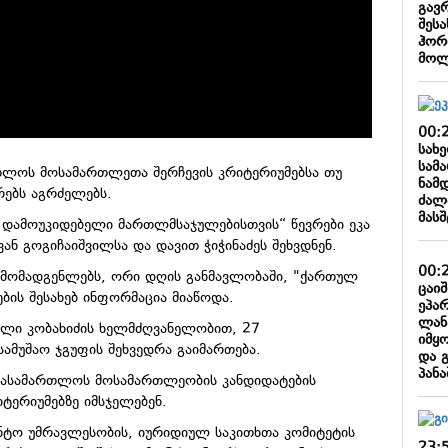
გავ
შესა
ჰორ
მოლ
00:
სახ
სამ
რთლოს მოსამართლეთა შერჩევის კრიტერიუმებსა თუ
ნამ
რებს აგრძელებს.
ძალ
მას
 დამოუკიდებელი მართლმსაჯულებისთვის“ წევრები ეკა
ან გოგიჩაიშვილსა და დავით ჭიჭინაძეს შეხვდნენ.
00:
არმომადგენლებს, ორი დღის განმავლობაში, "ქართულ
ცაი
ბის შესახებ ინფორმაცია მიაწოდა.
ეპა
ლან
კლი კობახიძის ხელმძღვანელობით, 27
იმყ
მუშაო ჯგუფის შეხვედრა გაიმართება.
და 
პან
 სასამართლოს მოსამართლეობის კანდიდატების
იტერიუმებზე იმსჯელებენ.
ნტო უმრავლესობის, იურიდიულ საკითხთა კომიტეტის