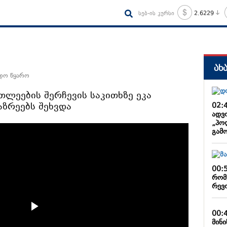
სებ-ის კურსი
2.6229
ახ
ნდო წყარო
თლეების შერჩევის საკითხზე ეკა
აზრეებს შეხვდა
02:
ადვ
„პო
გამ
00:
რომ
რევ
00:
მინ