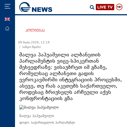
ENG
მთავარი
პოლიტიკა
პოლიტიკა
08 მაისი 2026, 12:19
/ სანდო წყარო
ეკონომიკა
შალვა პაპუაშვილი ალბანეთის
მსოფლიო
პარლამენტის ვიცე-სპიკერთან
შეხვედრაზე: ვისაუბრეთ იმ გზაზე,
ჯანდაცვა
რომელსაც ალბანეთი გადის
საზოგადოება
ევროკავშირში ინტეგრაციის პროცესში,
ასევე, თუ რას აკეთებს საქართველო,
სამართალი
როდესაც ბრიუსელს არჩეული აქვს
თავდაცვა
კონფრონტაციის გზა
რეგიონი
კულტურა
შალვა პაპუაშვილი
ფოტო: საქართველოს პარლამენტი
სპორტი