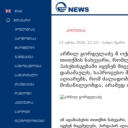
ENG
მთავარი
პოლიტიკა
პოლიტიკა
ეკონომიკა
13 ივნისი 2026, 22:10
/ სანდო წყარო
მსოფლიო
არჩილ გორდულაძე 4 ოქტო
ჯანდაცვა
თითქმის ნახევარი, რომ
პასუხისგებაში იყვნენ მი
საზოგადოება
დანაშაულს, საპროცესო 
სამართალი
აღიარებს, რომ ძალადობრ
მონაწილეობდა, არამედ ი
თავდაცვა
რეგიონი
კულტურა
სპორტი
იმ ადამიანების თითქმის ნახევარი
ტექნოლოგიები
იყვნენ მიცემულები, პირდაპირ აღი