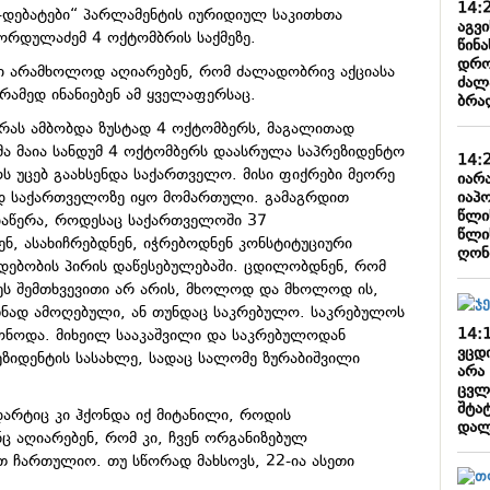
14:
ი-დებატები“ პარლამენტის იურიდიულ საკითხთა
აგვ
ორდულაძემ 4 ოქტომბრის საქმეზე.
წინა
დრო
ბი არამხოლოდ აღიარებენ, რომ ძალადობრივ აქციასა
ძალ
რამედ ინანიებენ ამ ყველაფერსაც.
ბრა
რას ამბობდა ზუსტად 4 ოქტომბერს, მაგალითად
მა მაია სანდუმ 4 ოქტომბერს დაასრულა საპრეზიდენტო
14:
ოს უცებ გაახსენდა საქართველო. მისი ფიქრები მეორე
იარ
იაპო
 საქართველოზე იყო მომართული. გამაგრდით
წლი
აწერა, როდესაც საქართველოში 37
წლი
, ასახიჩრებდნენ, იჭრებოდნენ კონსტიტუციური
ღონ
დებობის პირის დაწესებულებაში. ცდილობდნენ, რომ
ს შემთხვევითი არ არის, მხოლოდ და მხოლოდ ის,
ზნად ამოღებული, ან თუნდაც საკრებულო. საკრებულოს
14:
ონოდა. მიხეილ სააკაშვილი და საკრებულოდან
ვცდ
ეზიდენტის სასახლე, სადაც სალომე ზურაბიშვილი
არა
ცვლ
შტა
დარტიც კი ჰქონდა იქ მიტანილი, როდის
დალ
ნც აღიარებენ, რომ კი, ჩვენ ორგანიზებულ
თ ჩართულიო. თუ სწორად მახსოვს, 22-ია ასეთი