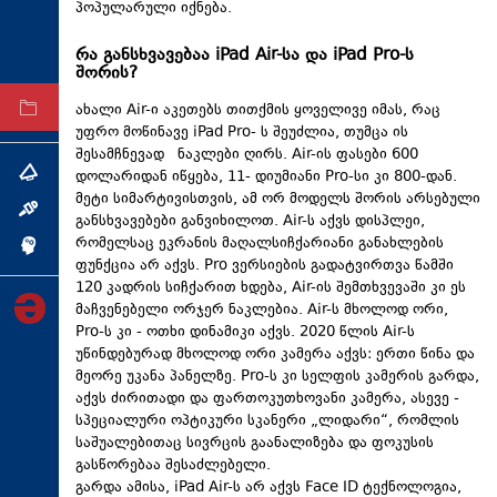
პოპულარული იქნება.
ტექნოლოგიები
რა განსხვავებაა iPad Air-სა და iPad Pro-ს
ტაბლოიდი
შორის?
ახალი Air-ი აკეთებს თითქმის ყოველივე იმას, რაც
არქივი
უფრო მოწინავე iPad Pro- ს შეუძლია, თუმცა ის
შესამჩნევად ნაკლები ღირს. Air-ის ფასები 600
დოლარიდან იწყება, 11- დიუმიანი Pro-სი კი 800-დან.
თემა
მეტი სიმარტივისთვის, ამ ორ მოდელს შორის არსებული
ინტერვიუ
განსხვავებები განვიხილოთ. Air-ს აქვს დისპლეი,
რომელსაც ეკრანის მაღალსიჩქარიანი განახლების
ინქვიზიცია
ფუნქცია არ აქვს. Pro ვერსიების გადატვირთვა წამში
120 კადრის სიჩქარით ხდება, Air-ის შემთხვევაში კი ეს
მაჩვენებელი ორჯერ ნაკლებია. Air-ს მხოლოდ ორი,
Pro-ს კი - ოთხი დინამიკი აქვს. 2020 წლის Air-ს
უწინდებურად მხოლოდ ორი კამერა აქვს: ერთი წინა და
მეორე უკანა პანელზე. Pro-ს კი სელფის კამერის გარდა,
აქვს ძირითადი და ფართოკუთხოვანი კამერა, ასევე -
სპეციალური ოპტიკური სკანერი „ლიდარი“, რომლის
საშუალებითაც სივრცის გაანალიზება და ფოკუსის
გასწორებაა შესაძლებელი.
გარდა ამისა, iPad Air-ს არ აქვს Face ID ტექნოლოგია,