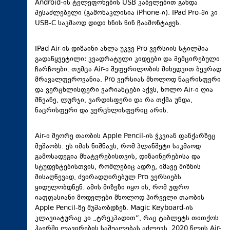
Android-ის ტელეფონების USB კაბელებით გახდა
შესაძლებელი (გამონაკლისია iPhone-ი). IPad Pro-ში კი
USB-C საკმაოდ დიდი ხნის წინ ჩაამონტაჟეს.
IPad Air-ის დიზაინი ახლა უკვე Pro ვერსიის სტილშია
გადაწყვეტილი: კვადრატული კიდეები და შემცირებული
ჩარჩოები. თუმცა Air-ი შეფერილობის მიხედვით ბევრად
მრავალფეროვანია. Pro ვერსიას მხოლოდ ნაცრისფერი
და ვერცხლისფერი ვარიანტები აქვს, ხოლო Air-ი ღია
მწვანე, ლურჯი, ვარდისფერი და რა თქმა უნდა,
ნაცრისფერი და ვერცხლისფერიც არის.
Air-ი მეორე თაობის Apple Pencil-ის ჭკვიან ფანქარზეც
მუშაობს. ეს იმას ნიშნავს, რომ პლანშეტი საკმაოდ
გამოსადეგია მხატვრებისთვის, დიზაინერებისა და
სტუდენტებისთვის, რომლებიც ადრე, იმავე მიზნის
მისაღწევად, ძვირადღირებულ Pro ვერსიებს
ყიდულობდნენ. ამის მიზეზი იყო ის, რომ უფრო
იაფფასიანი მოდელები მხოლოდ პირველი თაობის
Apple Pencil-ზე მუშაობდნენ. Magic Keyboard-ის
კლავიატურაც კი „ტრეკპადით“, რაც ტაბლეტს თითქოს
ჰაერში ლავირების საშუალებას აძლევს, 2020 წლის Air-