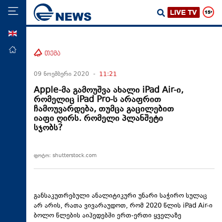
ENG
მთავარი
თემა
პოლიტიკა
09 ნოემბერი 2020 -
11:21
ეკონომიკა
Apple-მა გამოუშვა ახალი iPad Air-ი,
რომელიც iPad Pro-ს არაფრით
მსოფლიო
ჩამოუვარდება, თუმცა გაცილებით
იაფი ღირს. რომელი პლანშეტი
ჯანდაცვა
სჯობს?
საზოგადოება
სამართალი
ფოტო: shutterstock.com
თავდაცვა
რეგიონი
განსაკუთრებული ანალიტიკური უნარი საჭირო სულაც
კულტურა
არ არის, რათა ვივარაუდოთ, რომ 2020 წლის iPad Air-ი
ბოლო წლების აიპედებში ერთ-ერთი ყველაზე
სპორტი