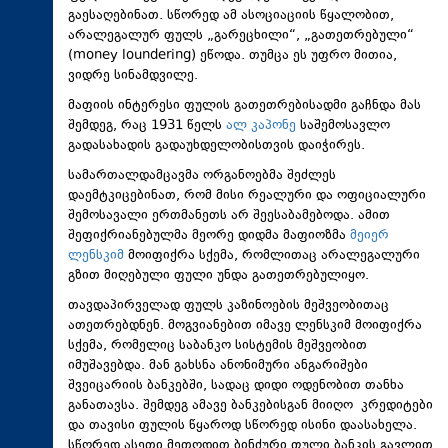
გაესაღებინათ. სწორედ ამ ასოციაციის წყალობით,
არალეგალურ ფულს „გარეცხილი“, „გათეთრებული“
(money loundering) ეწოდა. თუმცა ეს უფრო მითია,
ვიდრე სინამდვილე.
მაფიის ინტერესი ფულის გათეთრებისადმი გაჩნდა მას
შემდეგ, რაც 1931 წელს
ალ კაპონე
საშემოსავლო
გადასახადის გადაუხდელობისთვის დაიჭირეს.
სამართალდამცავმა ორგანოებმა შეძლეს
დაემტკიცებინათ, რომ მისი რეალური და ოფიციალური
შემოსავალი ერთმანეთს არ შეესაბამებოდა. ამით
შეფიქრიანებულმა მეორე დიდმა მაფიოზმა
მეიერ
ლენსკიმ
მოიფიქრა სქემა, რომლითაც არალეგალური
გზით მიღებული ფული უნდა გათეთრებულიყო.
თავდაპირველად ფულს კაზინოების მეშვეობითაც
ათეთრებდნენ. მოგვიანებით იმავე ლენსკიმ მოიფიქრა
სქემა, რომელიც საბანკო სისტემის მეშვეობით
იმუშავებდა. მან გახსნა ანონიმური ანგარიშები
შვეიცარიის ბანკებში, სადაც დიდი ოდენობით თანხა
განათავსა. შემდეგ ამავე ბანკებისგან მიიღო კრედიტები
და თავისი ფულის წყაროდ სწორედ ისინი დაასახელა.
სწორედ ასეთი მეთოდით ბინძური ფული ბანკის გავლით